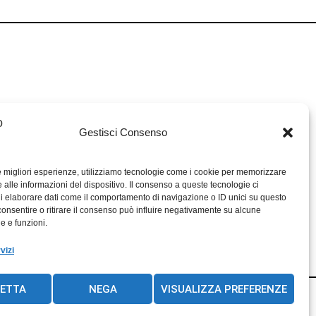
Gestisci Consenso
le migliori esperienze, utilizziamo tecnologie come i cookie per memorizzare
 alle informazioni del dispositivo. Il consenso a queste tecnologie ci
i elaborare dati come il comportamento di navigazione o ID unici su questo
consentire o ritirare il consenso può influire negativamente su alcune
he e funzioni.
vizi
ETTA
NEGA
VISUALIZZA PREFERENZE
ht Angelo Denitto – P.iva 02736550357 – Ferrara