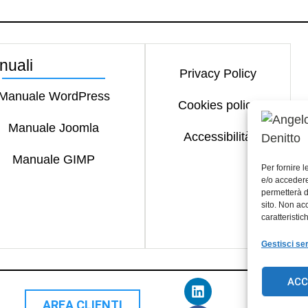
nuali
Privacy Policy
Manuale WordPress
Cookies policy
Manuale Joomla
Accessibilità
Manuale GIMP
Per fornire 
e/o accedere
permetterà d
sito. Non ac
caratteristic
Gestisci ser
ACC
AREA CLIENTI
© Copyrig